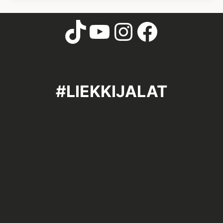
#LIEKKIJALAT