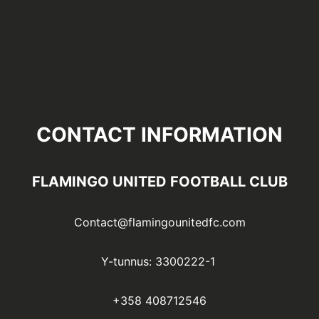
CONTACT INFORMATION
FLAMINGO UNITED FOOTBALL CLUB
Contact@flamingounitedfc.com
Y-tunnus: 3300222-1
+358 408712546