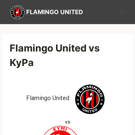
FLAMINGO UNITED
Flamingo United vs
KyPa
Flamingo United
vs