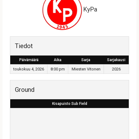
KyPa
Tiedot
Päivämäärä
Aika
Sarja
Sarjakausi
toukokuu 4, 2026
8:00 pm
Miesten Vitonen
2026
Ground
Kisapuisto Sub Field