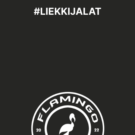
#LIEKKIJALAT