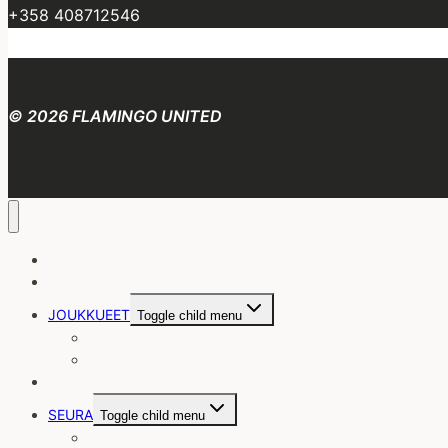
+358 408712546
© 2026 FLAMINGO UNITED
ETUSIVU
UUTISET
JOUKKUEET
Toggle child menu
PELAAJALUETTELO
TILASTOT
OTTELUT
SEURA
Toggle child menu
LIITY MUKAAN