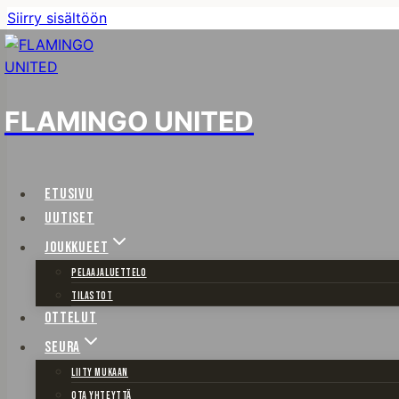
Siirry sisältöön
FLAMINGO UNITED
ETUSIVU
UUTISET
JOUKKUEET
PELAAJALUETTELO
TILASTOT
OTTELUT
SEURA
LIITY MUKAAN
OTA YHTEYTTÄ