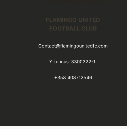
FLAMINGO UNITED
FOOTBALL CLUB
Contact@flamingounitedfc.com
Y-tunnus: 3300222-1
+358 408712546