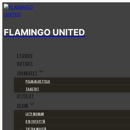
Siirry
sisältöön
FLAMINGO UNITED
ETUSIVU
UUTISET
JOUKKUEET
PELAAJALUETTELO
TILASTOT
OTTELUT
SEURA
LIITY MUKAAN
OTA YHTEYTTÄ
TIETOA MEISTÄ