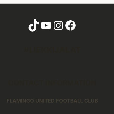
TikTok
YouTube
Instagram
Faceboo
#LIEKKIJALAT
CONTACT INFORMATION
FLAMINGO UNITED FOOTBALL CLUB