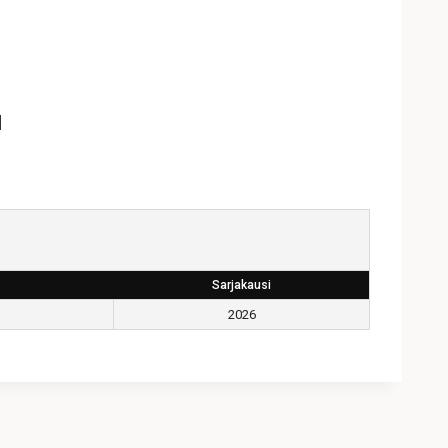
d
Sarjakausi
2026