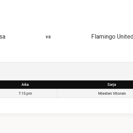
sa
Flamingo Unite
vs
Aika
Sarja
7:15 pm
Miesten Vitonen