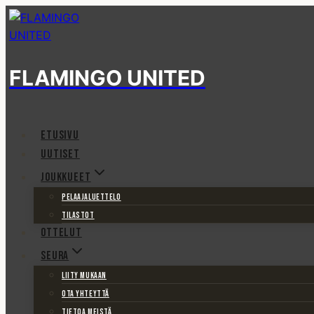
Siirry
sisältöön
FLAMINGO UNITED
ETUSIVU
UUTISET
JOUKKUEET
PELAAJALUETTELO
TILASTOT
OTTELUT
SEURA
LIITY MUKAAN
OTA YHTEYTTÄ
TIETOA MEISTÄ