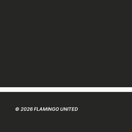
© 2026 FLAMINGO UNITED