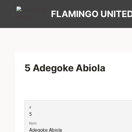
Siirry
sisältöön
FLAMINGO UNITE
5
Adegoke Abiola
#
5
Nimi
Adegoke Abiola