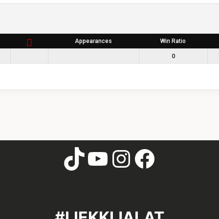
Appearances
Win Ratio
0
TikTok
YouTube
Instagra
Facebo
#LIEKKIJALAT