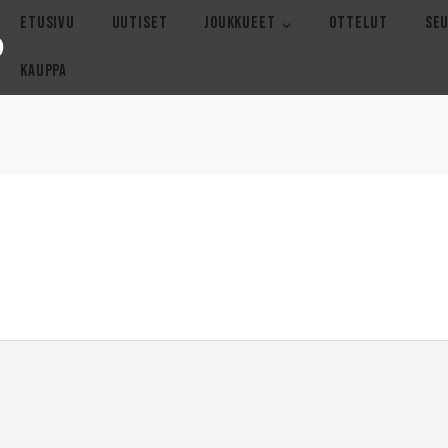
ETUSIVU
UUTISET
JOUKKUEET
OTTELUT
SE
D
KAUPPA