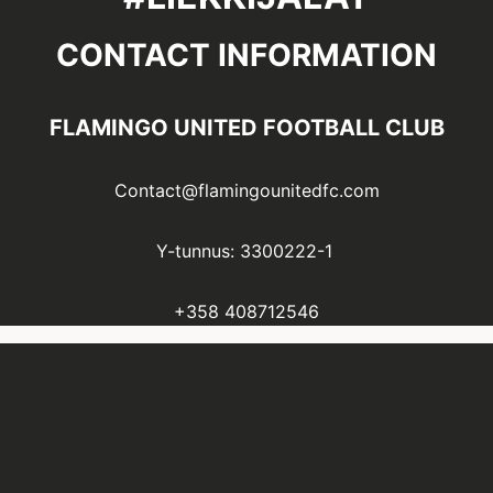
CONTACT INFORMATION
FLAMINGO UNITED FOOTBALL CLUB
Contact@flamingounitedfc.com
Y-tunnus: 3300222-1
+358 408712546