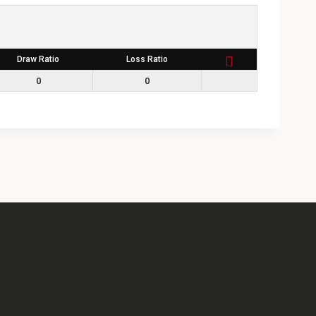
Draw Ratio
Loss Ratio
0
0
m
ok