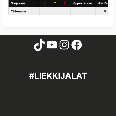
Sarjakausi
Appearances
Win Ratio
Yhteensä
0
#LIEKKIJALAT