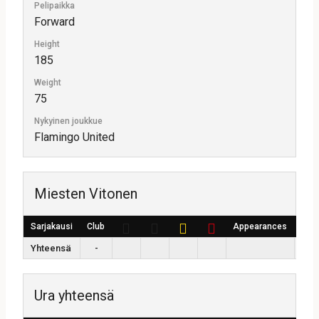
Pelipaikka
Forward
Height
185
Weight
75
Nykyinen joukkue
Flamingo United
Miesten Vitonen
Sarjakausi
Club
Appearances
Win 
Yhteensä
-
Ura yhteensä