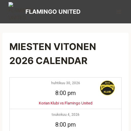
FLAMINGO UNITED
MIESTEN VITONEN
2026 CALENDAR
huhtikuu 30, 2026
8:00 pm
Korian Klubi vs Flamingo United
toukokuu 4, 2026
8:00 pm