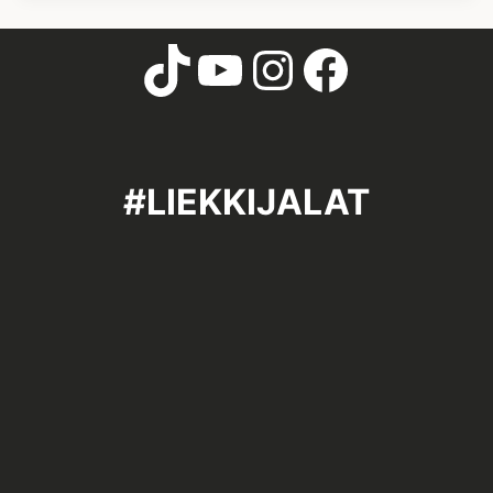
#LIEKKIJALAT