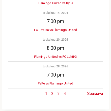
Flamingo United vs KyPa
toukokuu 14, 2026
7:00 pm
FC Loviisa vs Flamingo United
toukokuu 20, 2026
8:00 pm
Flamingo United vs FC Lahti/3
toukokuu 28, 2026
7:00 pm
PaPe vs Flamingo United
1
2
3
4
Seuraava